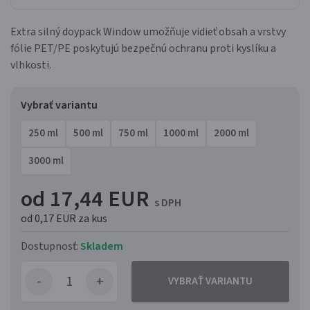
Extra silný doypack Window umožňuje vidieť obsah a vrstvy
fólie PET/PE poskytujú bezpečnú ochranu proti kyslíku a
vlhkosti.
Vybrať variantu
250 ml
500 ml
750 ml
1000 ml
2000 ml
3000 ml
od 17,44 EUR
s DPH
od 0,17 EUR
za kus
Dostupnosť:
Skladem
VYBRAŤ VARIANTU