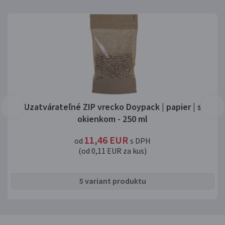
Uzatvárateľné ZIP vrecko Doypack | papier | s
okienkom - 250 ml
11,46
EUR
od
s DPH
(od 0,11 EUR za kus)
5 variant produktu