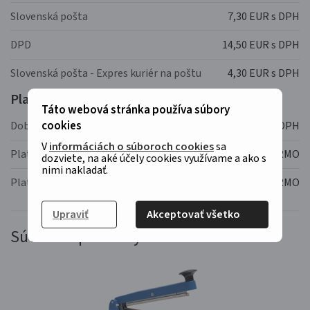
Slovenská pošta
7,30 EUR s DPH
DPD
14,50 EUR s DPH
Slovenská pošta - Expres kuriér na poštu
4,30 EUR s DPH
Platba:
Táto webová stránka používa súbory
cookies
Dobierka
1,67 EUR s DPH
V
informáciách o súboroch cookies
sa
Platba vopred - bankovým prevodom
ZADARMO
dozviete, na aké účely cookies využívame a ako s
nimi nakladať.
Platba kartou - ihneď
ZADARMO
Upraviť
Akceptovať všetko
Súvisiace produkty