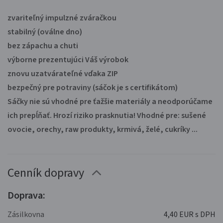
zvariteľný impulzné zváračkou
stabilný (oválne dno)
bez zápachu a chuti
výborne prezentujúci Váš výrobok
znovu uzatvárateľné vďaka ZIP
bezpečný pre potraviny (sáčok je s certifikátom)
Sáčky nie sú vhodné pre ťažšie materiály a neodporúčame
ich prepĺňať. Hrozí riziko prasknutia! Vhodné pre:
sušené
ovocie, orechy, raw produkty, krmivá, želé, cukríky ...
Cenník dopravy
Doprava:
Zásilkovna
4,40 EUR s DPH