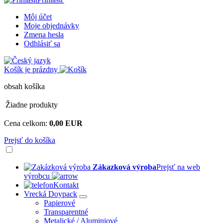
Môj účet
Moje objednávky
Zmena hesla
Odhlásiť sa
Košík je prázdny
obsah košíka
Žiadne produkty
Cena celkom:
0,00 EUR
Prejsť do košíka
Zákazková výroba
Prejsť na web
výrobcu
Kontakt
Vrecká Doypack
Papierové
Transparentné
Metalické / Aluminiové