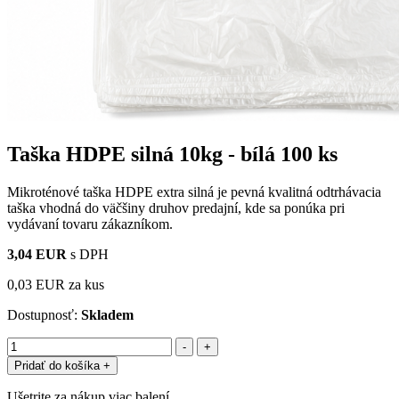
Taška HDPE silná 10kg - bílá
100 ks
Mikroténové taška HDPE extra silná je pevná kvalitná odtrhávacia
taška vhodná do väčšiny druhov predajní, kde sa ponúka pri
vydávaní tovaru zákazníkom.
3,04 EUR
s DPH
0,03 EUR
za kus
Dostupnosť:
Skladem
Pridať do košíka
+
Ušetrite za nákup viac balení