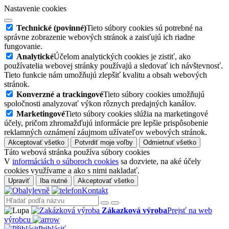
Nastavenie cookies
Technické (povinné)
Tieto súbory cookies sú potrebné na
správne zobrazenie webových stránok a zaisťujú ich riadne
fungovanie.
Analytické
Účelom analytických cookies je zistiť, ako
používatelia webovej stránky používajú a sledovať ich návštevnosť.
Tieto funkcie nám umožňujú zlepšiť kvalitu a obsah webových
stránok.
Konverzné a trackingové
Tieto súbory cookies umožňujú
spoločnosti analyzovať výkon rôznych predajných kanálov.
Marketingové
Tieto súbory cookies slúžia na marketingové
účely, pričom zhromažďujú informácie pre lepšie prispôsobenie
reklamných oznámení záujmom užívateľov webových stránok.
Akceptovať všetko
Potvrdiť moje voľby
Odmietnuť všetko
Táto webová stránka používa súbory cookies
V
informáciách o súboroch cookies
sa dozviete, na aké účely
cookies využívame a ako s nimi nakladať.
Upraviť
Iba nutné
Akceptovať všetko
Kontakt
Zákazková výroba
Prejsť na web
výrobcu
Prihlásiť