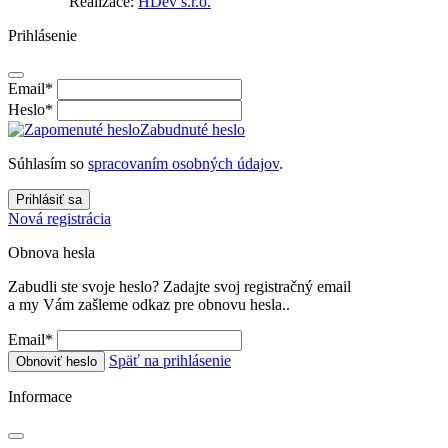
Realizace:
HDev s.r.o.
Prihlásenie
Email
*
Heslo
*
Zabudnuté heslo
Súhlasím so
spracovaním osobných údajov
.
Prihlásiť sa
Nová registrácia
Obnova hesla
Zabudli ste svoje heslo? Zadajte svoj registračný email
a my Vám zašleme odkaz pre obnovu hesla..
Email
*
Späť na prihlásenie
Obnoviť heslo
Informace