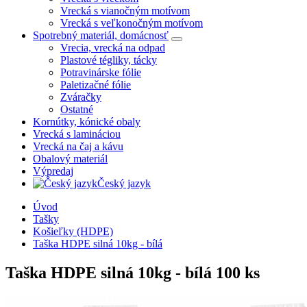
Vrecká s vianočným motívom
Vrecká s veľkonočným motívom
Spotrebný materiál, domácnosť
Vrecia, vrecká na odpad
Plastové tégliky, tácky
Potravinárske fólie
Paletizačné fólie
Zváračky
Ostatné
Kornútky, kónické obaly
Vrecká s lamináciou
Vrecká na čaj a kávu
Obalový materiál
Výpredaj
Český jazyk
Úvod
Tašky
Košieľky (HDPE)
Taška HDPE silná 10kg - bílá
Taška HDPE silná 10kg - bílá
100 ks