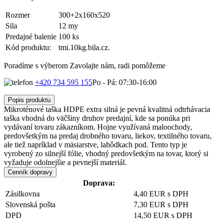
Rozmer
300+2x160x520
Sila
12 my
Predajné balenie
100 ks
Kód produktu:
tmi.10kg.bila.cz.
Poradíme s výberom
Zavolajte nám, radi pomôžeme
+420 734 595 155
Po - Pá: 07:30-16:00
Popis produktu
Mikroténové taška HDPE extra silná je pevná kvalitná odtrhávacia
taška vhodná do väčšiny druhov predajní, kde sa ponúka pri
vydávaní tovaru zákazníkom. Hojne využívaná maloochody,
predovšetkým na predaj drobného tovaru, liekov, textilného tovaru,
ale tiež napríklad v mäsiarstve, lahôdkach pod. Tento typ je
vyrobený zo silnejší fólie, vhodný predovšetkým na tovar, ktorý si
vyžaduje odolnejšie a pevnejší materiál.
Cenník dopravy
Doprava:
Zásilkovna
4,40 EUR s DPH
Slovenská pošta
7,30 EUR s DPH
DPD
14,50 EUR s DPH