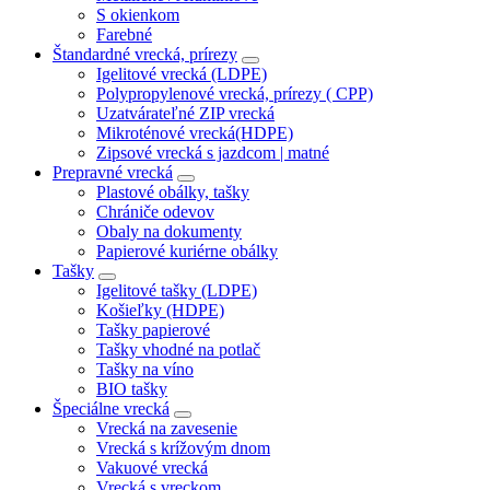
S okienkom
Farebné
Štandardné vrecká, prírezy
Igelitové vrecká (LDPE)
Polypropylenové vrecká, prírezy ( CPP)
Uzatvárateľné ZIP vrecká
Mikroténové vrecká(HDPE)
Zipsové vrecká s jazdcom | matné
Prepravné vrecká
Plastové obálky, tašky
Chrániče odevov
Obaly na dokumenty
Papierové kuriérne obálky
Tašky
Igelitové tašky (LDPE)
Košieľky (HDPE)
Tašky papierové
Tašky vhodné na potlač
Tašky na víno
BIO tašky
Špeciálne vrecká
Vrecká na zavesenie
Vrecká s krížovým dnom
Vakuové vrecká
Vrecká s vreckom