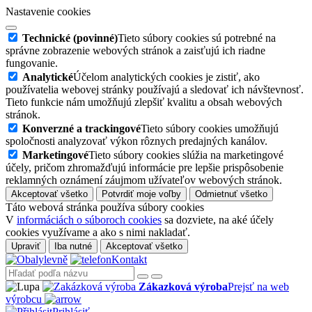
Nastavenie cookies
Technické (povinné)
Tieto súbory cookies sú potrebné na
správne zobrazenie webových stránok a zaisťujú ich riadne
fungovanie.
Analytické
Účelom analytických cookies je zistiť, ako
používatelia webovej stránky používajú a sledovať ich návštevnosť.
Tieto funkcie nám umožňujú zlepšiť kvalitu a obsah webových
stránok.
Konverzné a trackingové
Tieto súbory cookies umožňujú
spoločnosti analyzovať výkon rôznych predajných kanálov.
Marketingové
Tieto súbory cookies slúžia na marketingové
účely, pričom zhromažďujú informácie pre lepšie prispôsobenie
reklamných oznámení záujmom užívateľov webových stránok.
Akceptovať všetko
Potvrdiť moje voľby
Odmietnuť všetko
Táto webová stránka používa súbory cookies
V
informáciách o súboroch cookies
sa dozviete, na aké účely
cookies využívame a ako s nimi nakladať.
Upraviť
Iba nutné
Akceptovať všetko
Kontakt
Zákazková výroba
Prejsť na web
výrobcu
Prihlásiť