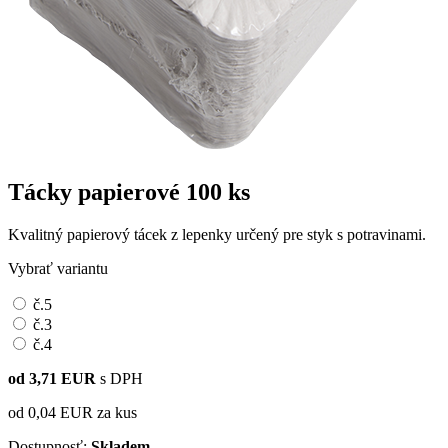
Tácky papierové
100 ks
Kvalitný papierový tácek z lepenky určený pre styk s potravinami.
Vybrať variantu
č.5
č.3
č.4
od 3,71 EUR
s DPH
od 0,04 EUR
za kus
Dostupnosť:
Skladem