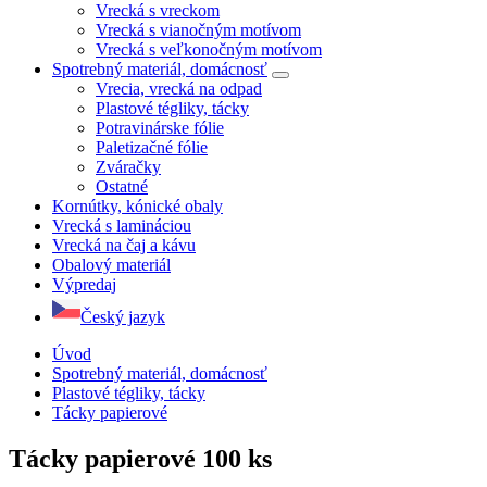
Vrecká s vreckom
Vrecká s vianočným motívom
Vrecká s veľkonočným motívom
Spotrebný materiál, domácnosť
Vrecia, vrecká na odpad
Plastové tégliky, tácky
Potravinárske fólie
Paletizačné fólie
Zváračky
Ostatné
Kornútky, kónické obaly
Vrecká s lamináciou
Vrecká na čaj a kávu
Obalový materiál
Výpredaj
Český jazyk
Úvod
Spotrebný materiál, domácnosť
Plastové tégliky, tácky
Tácky papierové
Tácky papierové
100 ks