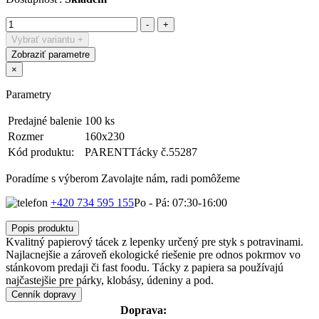
Vybrať variantu
+
Zobraziť parametre
×
Parametry
Predajné balenie
100 ks
Rozmer
160x230
Kód produktu:
PARENTTácky č.55287
Poradíme s výberom
Zavolajte nám, radi pomôžeme
+420 734 595 155
Po - Pá: 07:30-16:00
Popis produktu
Kvalitný papierový tácek z lepenky určený pre styk s potravinami.
Najlacnejšie a zároveň ekologické riešenie pre odnos pokrmov vo
stánkovom predaji či fast foodu. Tácky z papiera sa používajú
najčastejšie pre párky, klobásy, údeniny a pod.
Cenník dopravy
Doprava: