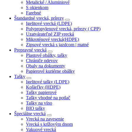
Metalické / Aluminiové
S okienkom
Farebné
Štandardné vrecká, prírezy
Igelitové vrecká (LDPE)
Polypropylenové vrecká, prírezy ( CPP)
Uzatvárateľné ZIP vrecká
Mikroténové vrecká(HDPE)
Zipsové vrecká s jazdcom | matné
Prepravné vrecká
Plastové obálky, tašky
Chrániče odevov
Obaly na dokumenty
Papierové kuriérne obálky
Tašky
Igelitové tašky (LDPE)
Košieľky (HDPE)
Tašky papierové
Tašky vhodné na potlač
Tašky na víno
BIO tašky
Špeciálne vrecká
Vrecká na zavesenie
Vrecká s krížovým dnom
Vakuové vrecká