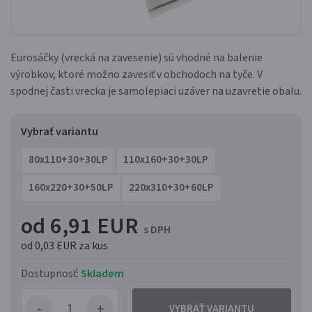
Eurosáčky (vrecká na zavesenie) sú vhodné na balenie
výrobkov, ktoré možno zavesiť v obchodoch na tyče. V
spodnej časti vrecka je samolepiaci uzáver na uzavretie obalu.
Vybrať variantu
80x110+30+30LP
110x160+30+30LP
160x220+30+50LP
220x310+30+60LP
od 6,91 EUR
s DPH
od 0,03 EUR
za kus
Dostupnosť:
Skladem
VYBRAŤ VARIANTU