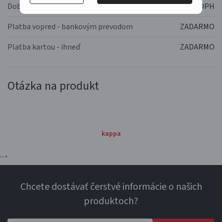
Dobierka
1,67 EUR s DPH
Platba vopred - bankovým prevodom
ZADARMO
Platba kartou - ihneď
ZADARMO
Otázka na produkt
kappa
‹
›
×
Chcete dostávať čerstvé informácie o našich
produktoch?