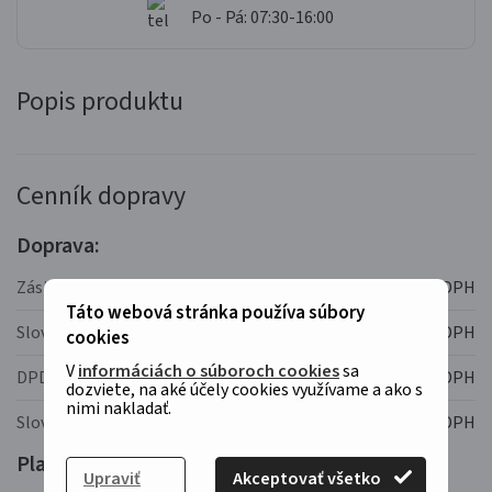
Po - Pá: 07:30-16:00
Popis produktu
Cenník dopravy
Doprava:
Zásilkovna
4,40 EUR s DPH
Táto webová stránka používa súbory
Slovenská pošta
7,30 EUR s DPH
cookies
V
informáciách o súboroch cookies
sa
DPD
14,50 EUR s DPH
dozviete, na aké účely cookies využívame a ako s
nimi nakladať.
Slovenská pošta - Expres kuriér na poštu
4,30 EUR s DPH
Platba:
Upraviť
Akceptovať všetko