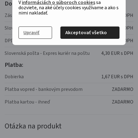
V
informáciách o súboroch cookies
sa
Doprava:
dozviete, na aké účely cookies využívame a ako s
nimi nakladať.
Zásilkovna
4,40 EUR s DPH
Slovenská pošta
7,30 EUR s DPH
Upraviť
Akceptovať všetko
DPD
14,50 EUR s DPH
Slovenská pošta - Expres kuriér na poštu
4,30 EUR s DPH
Platba:
Dobierka
1,67 EUR s DPH
Platba vopred - bankovým prevodom
ZADARMO
Platba kartou - ihneď
ZADARMO
Otázka na produkt