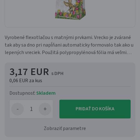
Vyrobené flexotlačou s matnými prvkami. Vrecko je zvárané
tak aby sa dno pri napĺňani automaticky formovalo tak ako u
lepených vreciek. Použitá polypropylénová fólia má veľmi
dobrú priehľadnosť a barieru voči vodnej pare.
3,17 EUR
s DPH
0,06 EUR
za kus
Dostupnosť:
Skladem
PRIDAŤ DO KOŠÍKA
Zobraziť parametre