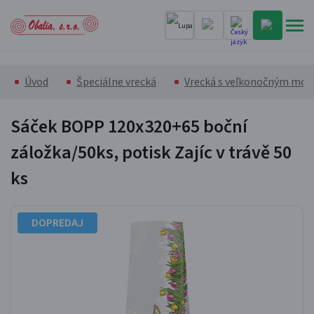
Úvod
Špeciálne vrecká
Vrecká s veľkonočným mo
Sáček BOPP 120x320+65 boční
záložka/50ks, potisk Zajíc v trávě
50
ks
DOPREDAJ