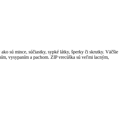
o sú mince, súčiastky, sypké látky, šperky či skrutky. Väčšie
raním, vysypaním a pachom. ZIP vrecúška sú veľmi lacným,