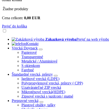
Žiadne produkty
Cena celkom:
0,00 EUR
Prejsť do košíka
Zákazková výroba
Prejsť na web výrob
Kontakt
Vrecká Doypack
Papierové
Transparentné
Metalické / Aluminiové
S okienkom
Farebné
Štandardné vrecká, prírezy
Igelitové vrecká (LDPE)
Polypropylenové vrecká, prírezy ( CPP)
Uzatvárateľné ZIP vrecká
Mikroténové vrecká(HDPE)
Zipsové vrecká s jazdcom | matné
Prepravné vrecká
Plastové obálky, tašky