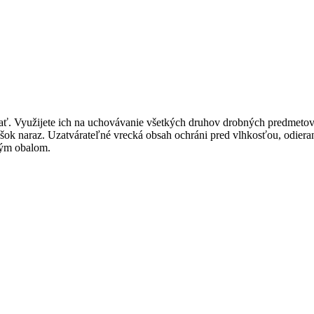
. Využijete ich na uchovávanie všetkých druhov drobných predmetov ak
úšok naraz. Uzatvárateľné vrecká obsah ochráni pred vlhkosťou, odie
kým obalom.