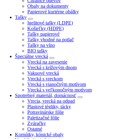
Chrániče odevov
Obaly na dokumenty
Papierové kuriérne obálky
Tašky
Igelitové tašky (LDPE)
Košieľky (HDPE)
Tašky papierové
Tašky vhodné na potlač
Tašky na víno
BIO tašky
Špeciálne vrecká
Vrecká na zavesenie
Vrecká s krížovým dnom
Vakuové vrecká
Vrecká s vreckom
Vrecká s vianočným motívom
Vrecká s veľkonočným motívom
Spotrebný materiál, domácnosť
Vrecia, vrecká na odpad
Plastové tégliky, tácky
Potravinárske fólie
Paletizačné fólie
Zváračky
Ostatné
Kornútky, kónické obaly