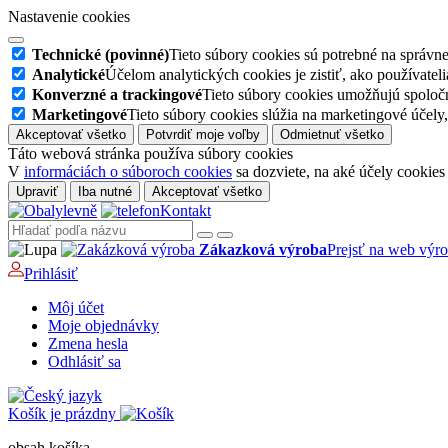
Nastavenie cookies
Technické (povinné)
Tieto súbory cookies sú potrebné na správn
Analytické
Účelom analytických cookies je zistiť, ako používate
Konverzné a trackingové
Tieto súbory cookies umožňujú spoloč
Marketingové
Tieto súbory cookies slúžia na marketingové úče
Akceptovať všetko
Potvrdiť moje voľby
Odmietnuť všetko
Táto webová stránka používa súbory cookies
V
informáciách o súboroch cookies
sa dozviete, na aké účely cookies
Upraviť
Iba nutné
Akceptovať všetko
Kontakt
Zákazková výroba
Prejsť na web výr
Prihlásiť
Môj účet
Moje objednávky
Zmena hesla
Odhlásiť sa
Košík je prázdny
obsah košíka