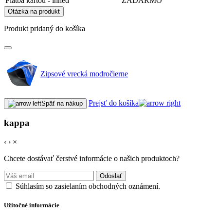
Platba kartou - ihneď
ZADARMO
Otázka na produkt
Produkt pridaný do košíka
Zipsové vrecká modročierne
Prejsť do košíka
Späť na nákup
kappa
‹
›
×
Chcete dostávať čerstvé informácie o našich produktoch?
Odoslať
Súhlasím so zasielaním obchodných oznámení.
Užitočné informácie