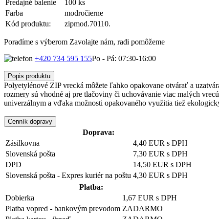
Predajné balenie
100 ks
Farba
modročierne
Kód produktu:
zipmod.70110.
Poradíme s výberom
Zavolajte nám, radi pomôžeme
+420 734 595 155
Po - Pá: 07:30-16:00
Popis produktu
Polyetylénové ZIP vrecká môžete ľahko opakovane otvárať a uzatvárať
rozmery sú vhodné aj pre tlačoviny či uchovávanie viac malých vrec
univerzálnym a vďaka možnosti opakovaného využitia tiež ekologic
Cenník dopravy
Doprava:
Zásilkovna
4,40 EUR s DPH
Slovenská pošta
7,30 EUR s DPH
DPD
14,50 EUR s DPH
Slovenská pošta - Expres kuriér na poštu
4,30 EUR s DPH
Platba:
Dobierka
1,67 EUR s DPH
Platba vopred - bankovým prevodom
ZADARMO