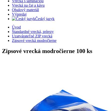
Vrecká s lamináciou
Vrecká na čaj a kávu
Obalový materiál
Výpredaj
Český jazyk
Úvod
Štandardné vrecká, prírezy
Uzatvárateľné ZIP vrecká
Zipsové vrecká modročierne
Zipsové vrecká modročierne
100 ks