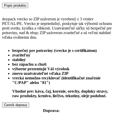
Popis produktu
doypack vrecko so ZIP uzáverom je vyrobený z 3 vrstiev
PET/AL/PE. Vrecko je nepriedušný, poskytuje tak výbornú ochranu
proti svetlu, kyslíka a vlhkosti. Uzatvárateľné sáčky sú bezpečné pre
potraviny, nad & nbsp; ZIP uzáverom zvariteľné a sú veľmi stabilné
vďaka oválnemu dnu.
bezpečný pre potraviny (vrecko je s certifikátom)
zvariteľný
stabilný
bez zápachu a chuti
výborne prezentujú Váš výrobok
znovu uzatvárateľné vďaka ZIP
vrecká nemožno recyklovať (identifikačné značenie
"C/PAP" alebo "81")
Vhodné pre:
káva, čaj, korenie, orechy, doplnky stravy,
raw produkty, krmivo, liečivo, tekutiny, oleje podobné.
Cenník dopravy
Doprava: