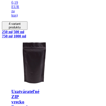
0,19
EUR
za
kus)
4 variant
produktu
250 ml
500 ml
750 ml
1000 ml
Uzatvárateľné
ZIP
vrecko