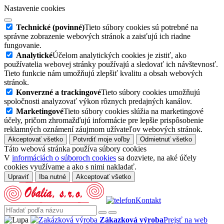
Nastavenie cookies
Technické (povinné)
Tieto súbory cookies sú potrebné na
správne zobrazenie webových stránok a zaisťujú ich riadne
fungovanie.
Analytické
Účelom analytických cookies je zistiť, ako
používatelia webovej stránky používajú a sledovať ich návštevnosť.
Tieto funkcie nám umožňujú zlepšiť kvalitu a obsah webových
stránok.
Konverzné a trackingové
Tieto súbory cookies umožňujú
spoločnosti analyzovať výkon rôznych predajných kanálov.
Marketingové
Tieto súbory cookies slúžia na marketingové
účely, pričom zhromažďujú informácie pre lepšie prispôsobenie
reklamných oznámení záujmom užívateľov webových stránok.
Akceptovať všetko
Potvrdiť moje voľby
Odmietnuť všetko
Táto webová stránka používa súbory cookies
V
informáciách o súboroch cookies
sa dozviete, na aké účely
cookies využívame a ako s nimi nakladať.
Upraviť
Iba nutné
Akceptovať všetko
Kontakt
Zákazková výroba
Prejsť na web