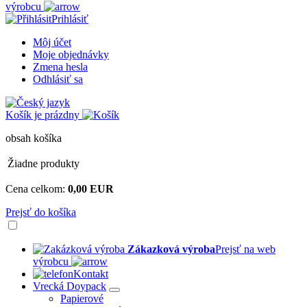
výrobcu
Prihlásiť
Môj účet
Moje objednávky
Zmena hesla
Odhlásiť sa
Košík je prázdny
obsah košíka
Žiadne produkty
Cena celkom:
0,00 EUR
Prejsť do košíka
Zákazková výroba
Prejsť na web
výrobcu
Kontakt
Vrecká Doypack
Papierové