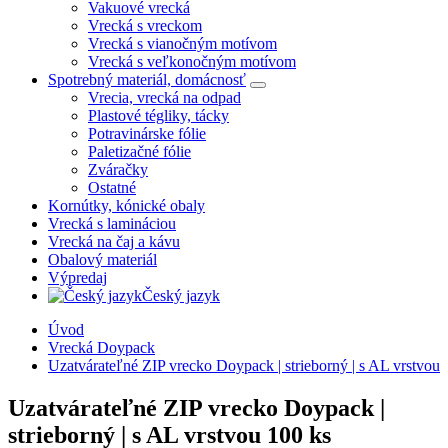
Vakuové vrecká
Vrecká s vreckom
Vrecká s vianočným motívom
Vrecká s veľkonočným motívom
Spotrebný materiál, domácnosť
Vrecia, vrecká na odpad
Plastové tégliky, tácky
Potravinárske fólie
Paletizačné fólie
Zváračky
Ostatné
Kornútky, kónické obaly
Vrecká s lamináciou
Vrecká na čaj a kávu
Obalový materiál
Výpredaj
Český jazyk
Úvod
Vrecká Doypack
Uzatvárateľné ZIP vrecko Doypack | strieborný | s AL vrstvou
Uzatvárateľné ZIP vrecko Doypack |
strieborný | s AL vrstvou
100 ks