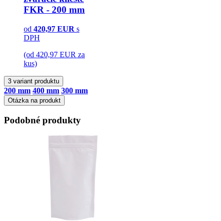
FKR - 200 mm
od
420,97
EUR
s
DPH
(od 420,97 EUR za
kus)
3 variant produktu
200 mm
400 mm
300 mm
Otázka na produkt
Podobné produkty