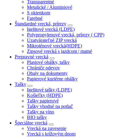
Transparentné
Metalické / Aluminiové
S okienkom
Farebné
Štandardné vrecká, prírezy
Igelitové vrecká (LDPE)
Polypropylenové vrecká, prírezy ( CPP)
Uzatvárateľné ZIP vrecká
Mikroténové vrecká(HDPE)
Zipsové vrecká s jazdcom | matné
Prepravné vrecká
Plastové obálky, tašky
Chrániče odevov
Obaly na dokumenty
Papierové kuriérne obálky
Tašky
Igelitové tašky (LDPE)
Košieľky (HDPE)
Tašky papierové
Tašky vhodné na potlač
Tašky na víno
BIO tašky
Špeciálne vrecká
Vrecká na zavesenie
Vrecká s krížovým dnom