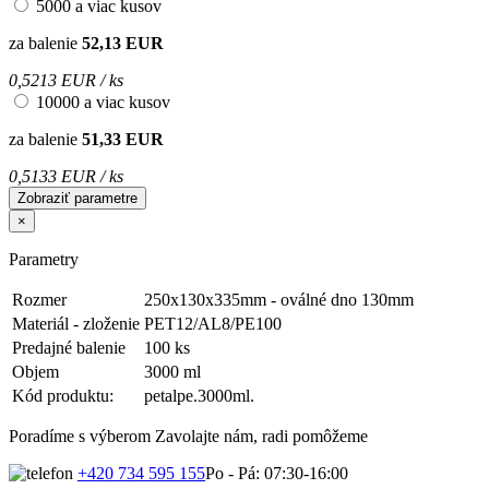
5000 a viac kusov
za balenie
52,13 EUR
0,5213 EUR / ks
10000 a viac kusov
za balenie
51,33 EUR
0,5133 EUR / ks
Zobraziť parametre
×
Parametry
Rozmer
250x130x335mm - oválné dno 130mm
Materiál - zloženie
PET12/AL8/PE100
Predajné balenie
100 ks
Objem
3000 ml
Kód produktu:
petalpe.3000ml.
Poradíme s výberom
Zavolajte nám, radi pomôžeme
+420 734 595 155
Po - Pá: 07:30-16:00