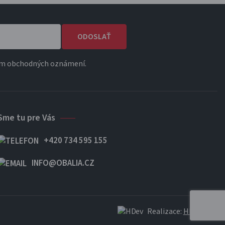
ODOSLAŤ
ním obchodných oznámení.
Sme tu pre Vás
+420 734 595 155
INFO@OBALIA.CZ
Realizace:
HDev s.r.o.