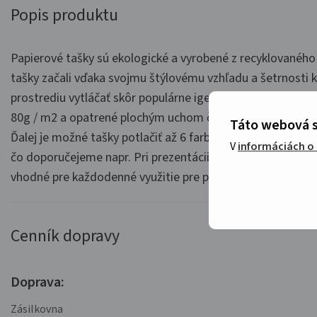
Popis produktu
Papierové tašky sú ekologické a vyrobené z recyklovaného
tašky začali vďaka svojmu štýlovému vzhľadu a šetrnosti 
prostrediu vytláčať skôr populárne igelitové tašky. Sú vyr
80g / m2 a opatrené plochým uchom čo zaisťuje nosnosť t
Táto webová s
Ďalej je možné tašky potlačiť až 6 farbami Techológia sieťo
V
informáciách o
čo doporučejeme napr. Pri prezentácii Vašej firemnej značk
vhodné pre každodenné využitie pre prenášanie ľubovoľné
Cenník dopravy
Doprava:
Zásilkovna