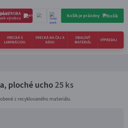
VÁ VÝROBA
Košík je prázdny
 web výrobcu
VRECKÁ S
VRECKÁ NA ČAJ A
OBALOVÝ
VÝPREDAJ
LAMINÁCIOU
KÁVU
MATERIÁL
la, ploché ucho
25 ks
robené z recyklovaného materiálu.