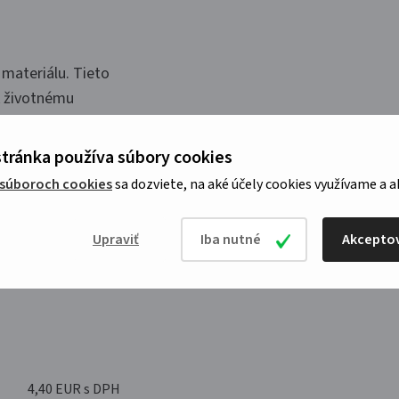
 materiálu. Tieto
k životnému
obené v gramáži
ašky do 10kg.
tránka používa súbory cookies
tlač a flexotlač
 súboroch cookies
sa dozviete, na aké účely cookies využívame a a
y. Tašky sú
ho tovaru.
Upraviť
Iba nutné
Akceptov
4,40 EUR s DPH