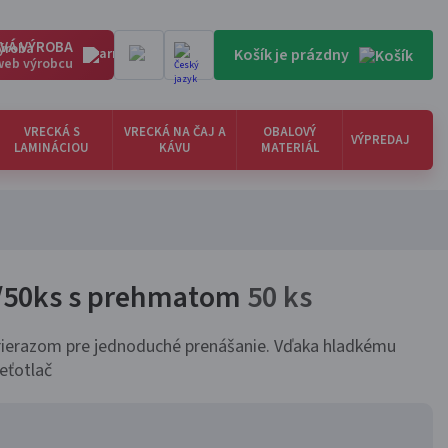
VÁ VÝROBA
Košík je prázdny
 web výrobcu
VRECKÁ S
VRECKÁ NA ČAJ A
OBALOVÝ
VÝPREDAJ
LAMINÁCIOU
KÁVU
MATERIÁL
/50ks s prehmatom
50 ks
rierazom pre jednoduché prenášanie. Vďaka hladkému
eťotlač