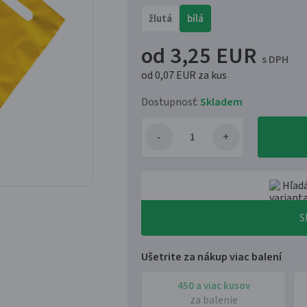
žlutá
bílá
od 3,25 EUR
s DPH
od 0,07 EUR
za kus
Dostupnosť:
Skladem
Hľadá
S
Ušetrite za nákup viac balení
450 a viac kusov
za balenie