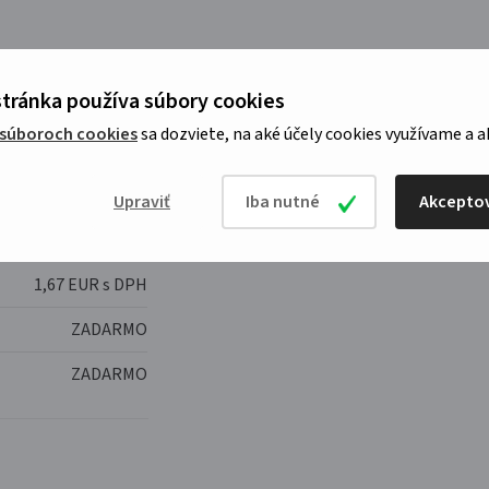
4,40 EUR s DPH
tránka používa súbory cookies
7,30 EUR s DPH
 súboroch cookies
sa dozviete, na aké účely cookies využívame a a
14,50 EUR s DPH
4,30 EUR s DPH
Upraviť
Iba nutné
Akceptov
1,67 EUR s DPH
ZADARMO
ZADARMO