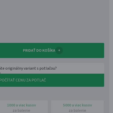
PRIDAŤ DO KOŠÍKA
+
te originálny variant s potlačou?
POČÍTAŤ CENU ZA POTLAČ
1000 a viac kusov
5000 a viac kusov
za balenie
za balenie