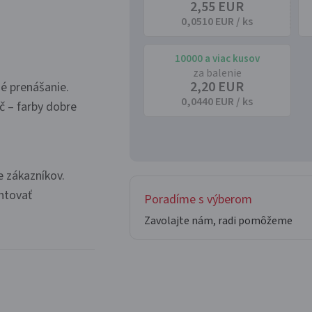
2,55 EUR
0,0510 EUR / ks
10000 a viac kusov
za balenie
2,20 EUR
é prenášanie.
0,0440 EUR / ks
č – farby dobre
e zákazníkov.
entovať
Poradíme s výberom
Zavolajte nám, radi pomôžeme