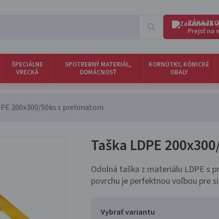
ZÁKAZKO
Prejsť na
ŠPECIÁLNE
SPOTREBNÝ MATERIÁL,
KORNÚTKY, KÓNICKÉ
VRECKÁ
DOMÁCNOSŤ
OBALY
DPE 200x300/50ks s prehmatom
Taška LDPE 200x300
Odolná taška z materiálu LDPE s p
povrchu je perfektnou voľbou pre si
Vybrať variantu