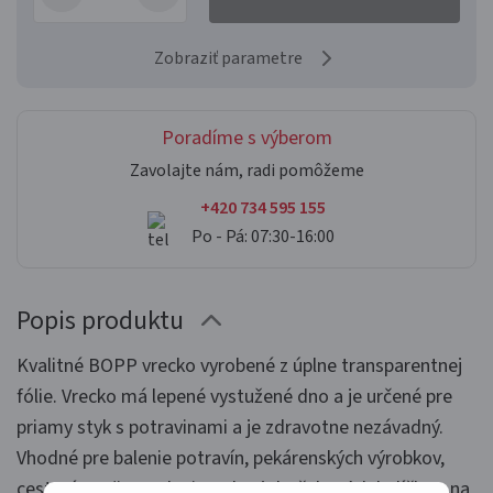
Zobraziť parametre
Poradíme s výberom
Zavolajte nám, radi pomôžeme
+420 734 595 155
Po - Pá: 07:30-16:00
Popis produktu
Kvalitné BOPP vrecko vyrobené z úplne transparentnej
fólie. Vrecko má lepené vystužené dno a je určené pre
priamy styk s potravinami a je zdravotne nezávadný.
Vhodné pre balenie potravín, pekárenských výrobkov,
cestovín, mäsa, zeleniny, ale aj darčekových balíčkov, na