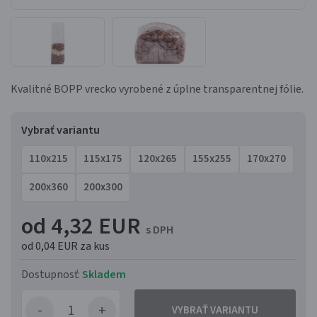
Kvalitné BOPP vrecko vyrobené z úplne transparentnej fólie.
Vybrať variantu
110x215
115x175
120x265
155x255
170x270
200x360
200x300
od 4,32 EUR
s DPH
od 0,04 EUR
za kus
Dostupnosť:
Skladem
VYBRAŤ VARIANTU