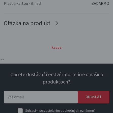
Platba kartou - ihneď
ZADARMO
Otázka na produkt
kappa
‹
›
×
Chcete dostávať čerstvé informácie o našich
produktoch?
ODOSLAŤ
Súhlasím so zasielaním obchodných oznámení.