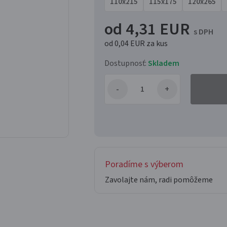
110x215
115x175
120x265
od 4,31 EUR
s DPH
od 0,04 EUR
za kus
Dostupnosť:
Skladem
Poradíme s výberom
Zavolajte nám, radi pomôžeme