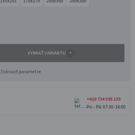
155x255
170x270
200x360
200x300
VYBRAŤ VARIANTU
+
Zobraziť parametre
+420 734 595 155
Po - Pá: 07:30-16:00