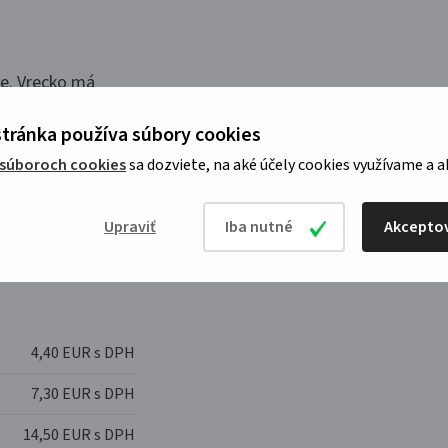
ie. Vrecko má
nami a je
tránka používa súbory cookies
nských výrobkov,
ranžovanie.
 súboroch cookies
sa dozviete, na aké účely cookies využívame a a
Upraviť
Iba nutné
Akceptov
4,40 EUR s DPH
7,30 EUR s DPH
14,50 EUR s DPH