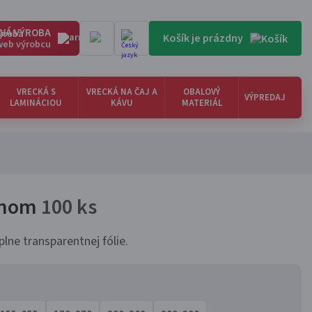
VÁ VÝROBA
Košík je prázdny
 web výrobcu
VRECKÁ S
VRECKÁ NA ČAJ A
OBALOVÝ
VÝPREDAJ
LAMINÁCIOU
KÁVU
MATERIÁL
 dnom
100 ks
lne transparentnej fólie.