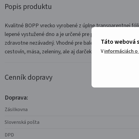
Popis produktu
Kvalitné BOPP vrecko vyrobené z úplne transparentnej fól
lepené vystužené dno a je určené pre priamy styk s potravi
Táto webová s
zdravotne nezávadný. Vhodné pre balenie potravín, pekáre
cestovín, mäsa, zeleniny, ale aj darčekových balíčkov, na a
V
informáciách o
Cenník dopravy
Doprava:
Zásilkovna
Slovenská pošta
DPD