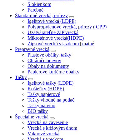
S okienkom
Farebné
Štandardné vrecká, prírezy
Igelitové vrecká (LDPE)
Polypropylenové vrecká, prírezy ( CPP)
Uzatvárateľné ZIP vrecká
Mikroténové vrecká(HDPE)
Zipsové vrecká s jazdcom | matné
Prepravné vrecká
Plastové obálky, tašky
Chrániče odevov
Obaly na dokumenty
Papierové kuriérne obálky
Tašky
Igelitové tašky (LDPE)
Košieľky (HDPE)
Tašky papierové
Tašky vhodné na potlač
Tašky na víno
BIO tašky
Špeciálne vrecká
Vrecká na zavesenie
Vrecká s krížovým dnom
Vakuové vrecká
Vrecká s vreckom