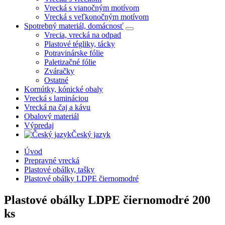
Vrecká s vianočným motívom
Vrecká s veľkonočným motívom
Spotrebný materiál, domácnosť
Vrecia, vrecká na odpad
Plastové tégliky, tácky
Potravinárske fólie
Paletizačné fólie
Zváračky
Ostatné
Kornútky, kónické obaly
Vrecká s lamináciou
Vrecká na čaj a kávu
Obalový materiál
Výpredaj
Český jazyk
Úvod
Prepravné vrecká
Plastové obálky, tašky
Plastové obálky LDPE čiernomodré
Plastové obálky LDPE čiernomodré
200
ks