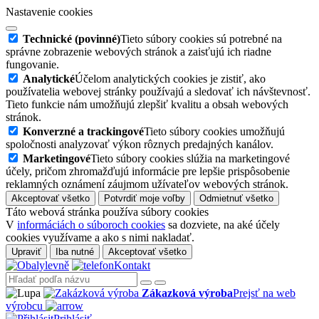
Nastavenie cookies
Technické (povinné)
Tieto súbory cookies sú potrebné na
správne zobrazenie webových stránok a zaisťujú ich riadne
fungovanie.
Analytické
Účelom analytických cookies je zistiť, ako
používatelia webovej stránky používajú a sledovať ich návštevnosť.
Tieto funkcie nám umožňujú zlepšiť kvalitu a obsah webových
stránok.
Konverzné a trackingové
Tieto súbory cookies umožňujú
spoločnosti analyzovať výkon rôznych predajných kanálov.
Marketingové
Tieto súbory cookies slúžia na marketingové
účely, pričom zhromažďujú informácie pre lepšie prispôsobenie
reklamných oznámení záujmom užívateľov webových stránok.
Akceptovať všetko
Potvrdiť moje voľby
Odmietnuť všetko
Táto webová stránka používa súbory cookies
V
informáciách o súboroch cookies
sa dozviete, na aké účely
cookies využívame a ako s nimi nakladať.
Upraviť
Iba nutné
Akceptovať všetko
Kontakt
Zákazková výroba
Prejsť na web
výrobcu
Prihlásiť