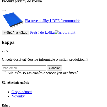
Produkt pridaný do košíka
Plastové obálky LDPE čiernomodré
Prejsť do košíka
Späť na nákup
kappa
‹
›
×
Chcete dostávať čerstvé informácie o našich produktoch?
Odoslať
Súhlasím so zasielaním obchodných oznámení.
Užitočné informácie
O spoločnosti
Novinky
Eshop