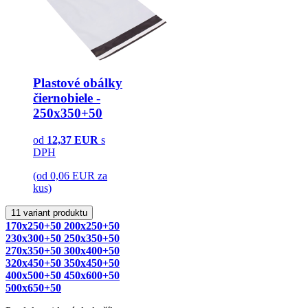
Plastové obálky
čiernobiele -
250x350+50
od
12,37
EUR
s
DPH
(od 0,06 EUR za
kus)
11 variant produktu
170x250+50
200x250+50
230x300+50
250x350+50
270x350+50
300x400+50
320x450+50
350x450+50
400x500+50
450x600+50
500x650+50