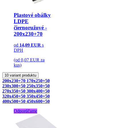
Plastové obálky
LDPE
čiernoružové -
200x230+70
od
14,09
EUR
s
DPH
(od 0,07 EUR za
kus)
10 variant produktu
200x230+70
170x250+50
230x300+50
250x350+50
270x350+50
300x400+50
320x450+50
350x450+50
400x500+50
450x600+50
Odporúčame