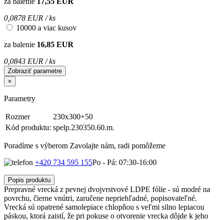
za balenie
17,55 EUR
0,0878 EUR / ks
10000 a viac kusov
za balenie
16,85 EUR
0,0843 EUR / ks
Zobraziť parametre
×
Parametry
Rozmer
230x300+50
Kód produktu:
spelp.230350.60.m.
Poradíme s výberom
Zavolajte nám, radi pomôžeme
+420 734 595 155
Po - Pá: 07:30-16:00
Popis produktu
Prepravné vrecká z pevnej dvojvrstvové LDPE fólie - sú modré na
povrchu, čierne vnútri, zaručene nepriehľadné, popisovateľné.
Vrecká sú opatrené samolepiace chlopňou s veľmi silno lepiacou
páskou, ktorá zaistí, že pri pokuse o otvorenie vrecka dôjde k jeho