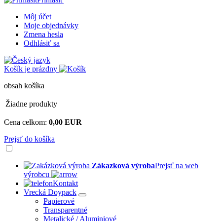
Môj účet
Moje objednávky
Zmena hesla
Odhlásiť sa
Košík je prázdny
obsah košíka
Žiadne produkty
Cena celkom:
0,00 EUR
Prejsť do košíka
Zákazková výroba
Prejsť na web
výrobcu
Kontakt
Vrecká Doypack
Papierové
Transparentné
Metalické / Aluminiové