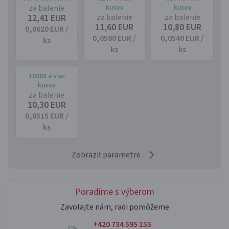
za balenie
kusov
kusov
12,41 EUR
za balenie
za balenie
11,60 EUR
10,80 EUR
0,0620 EUR /
0,0580 EUR /
0,0540 EUR /
ks
ks
ks
10000 a viac
kusov
za balenie
10,30 EUR
0,0515 EUR /
ks
Zobraziť parametre
Poradíme s výberom
Zavolajte nám, radi pomôžeme
+420 734 595 155