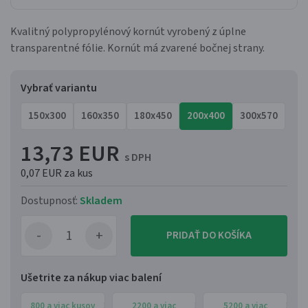
Kvalitný polypropylénový kornút vyrobený z úplne
transparentné fólie. Kornút má zvarené bočnej strany.
Vybrať variantu
150x300
160x350
180x450
200x400
300x570
13,73 EUR
s DPH
0,07 EUR
za kus
Dostupnosť:
Skladem
PRIDAŤ DO KOŠÍKA
Ušetrite za nákup viac balení
800 a viac kusov
2200 a viac
5200 a viac