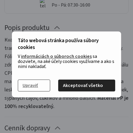
Po - Pá: 07:30-16:00
Popis produktu
Kvalitný polypropylénový kornút vyrobený z úplne
Táto webová stránka používa súbory
cookies
transparentné fólie. Kornút má zvarené bočnej strany.
Fólia je určená pre priamy styk s potravinami a je
V
informáciách o súboroch cookies
sa
dozviete, na aké účely cookies využívame a ako s
zdravotne nezávadná. Kornútky sú vyrobené z materiálu
nimi nakladať.
CPP - liaty polypropylén. Hlavnými vlastnosťami CPP
materiálu je: pevnosť, pružnosť, ľahkosť, čistý vzhľad a
Upraviť
Akceptovať všetko
lesklý dizajn. Využitie pre: darčekové balenie cukroviniek,
sypaných čajov, cukríkov a mnoho ďalších.
Materiál PP je
100% recyklovateľný.
Cenník dopravy